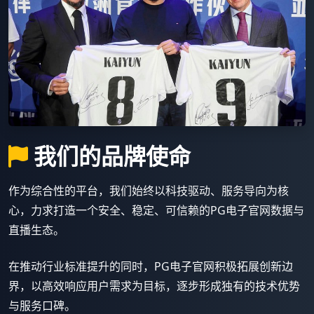
我们的品牌使命
作为综合性的平台，我们始终以科技驱动、服务导向为核
心，力求打造一个安全、稳定、可信赖的PG电子官网数据与
直播生态。
在推动行业标准提升的同时，PG电子官网积极拓展创新边
界，以高效响应用户需求为目标，逐步形成独有的技术优势
与服务口碑。