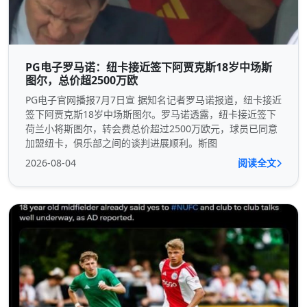
PG电子罗马诺：纽卡接近签下阿贾克斯18岁中场斯
图尔，总价超2500万欧
PG电子官网播报7月7日宣 据知名记者罗马诺报道，纽卡接近
签下阿贾克斯18岁中场斯图尔。罗马诺透露，纽卡接近签下
荷兰小将斯图尔，转会费总价超过2500万欧元，球员已同意
加盟纽卡，俱乐部之间的谈判进展顺利。斯图
2026-08-04
阅读全文