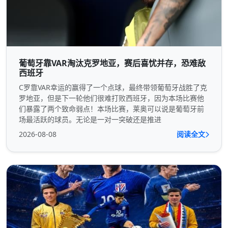
葡萄牙靠VAR淘汰克罗地亚，赛后喜忧并存，恐难敌
西班牙
C罗靠VAR幸运的赢得了一个点球，最终带领葡萄牙战胜了克
罗地亚，但是下一轮他们很难打败西班牙，因为本场比赛他
们暴露了两个致命弱点！本场比赛，莱奥可以说是葡萄牙前
场最活跃的球员。无论是一对一突破还是推进
2026-08-08
阅读全文