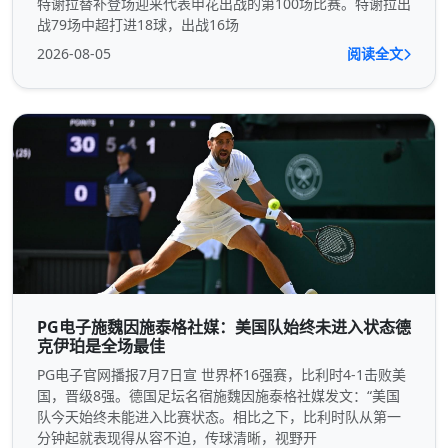
特谢拉替补登场迎来代表申花出战的第100场比赛。特谢拉出
战79场中超打进18球，出战16场
2026-08-05
阅读全文
PG电子施魏因施泰格社媒：美国队始终未进入状态德
克伊珀是全场最佳
PG电子官网播报7月7日宣 世界杯16强赛，比利时4-1击败美
国，晋级8强。德国足坛名宿施魏因施泰格社媒发文：“美国
队今天始终未能进入比赛状态。相比之下，比利时队从第一
分钟起就表现得从容不迫，传球清晰，视野开