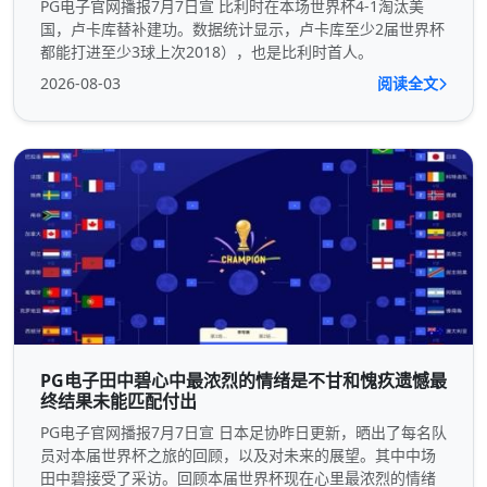
PG电子官网播报7月7日宣 比利时在本场世界杯4-1淘汰美
国，卢卡库替补建功。数据统计显示，卢卡库至少2届世界杯
都能打进至少3球上次2018），也是比利时首人。
2026-08-03
阅读全文
PG电子田中碧心中最浓烈的情绪是不甘和愧疚遗憾最
终结果未能匹配付出
PG电子官网播报7月7日宣 日本足协昨日更新，晒出了每名队
员对本届世界杯之旅的回顾，以及对未来的展望。其中中场
田中碧接受了采访。回顾本届世界杯现在心里最浓烈的情绪