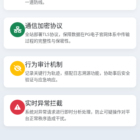
一道防线。
通信加密协议
全站部署TLS协议，保障数据在PG电子官网体系中传输
过程的完整性与保密性。
行为审计机制
记录关键行为轨迹，搭配日志溯源功能，协助事后安全
验证与应急响应。
实时异常拦截
系统对异常请求进行即时分析处理，防止可疑操作对平
台正常秩序造成干扰。