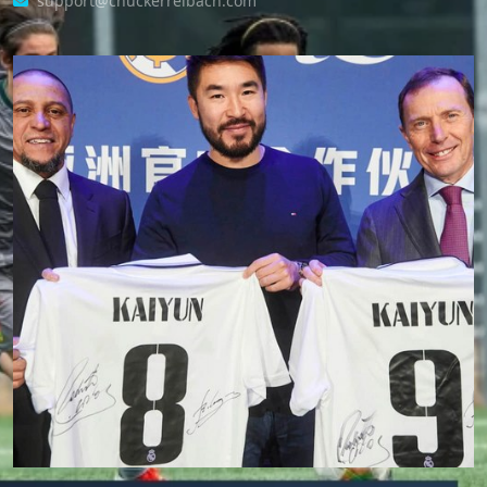
support@chuckerreibach.com