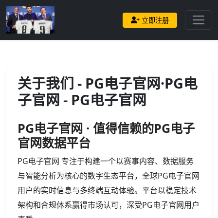
立即注册
关于我们 - PG电子官网·PG电
子官网 - PG电子官网
PG电子官网 · 值得信赖的PG电子
官网数据平台
PG电子官网 专注于构建一个以赛事内容、数据服务
与智能分析为核心的数字生态平台，全球PG电子官网
用户的实时信息与多终端互动体验。平台以稳定技术
架构和合规体系赢得市场认可，深受PG电子官网用户