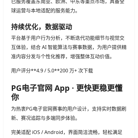
已服务覆盖东南亚、欧洲、中东等重点市场，具备全
球运营与本地适配的服务能力。
持续优化，数据驱动
平台基于用户行为分析，不断迭代功能细节与视觉交
互体验，结合 AI 智能算法与赛事数据，为用户提供精
准内容分发与个性化推荐，增强整体互动价值。
用户评分**4.9 / 5.0**200 万+ 次下载
PG电子官网 App · 更快更稳更懂
你
为热衷PG电子官网赛事的用户设计，支持实时数据刷
新、赛况追踪与多端同步体验。
完美适配 iOS / Android，界面简洁流畅，轻松满足