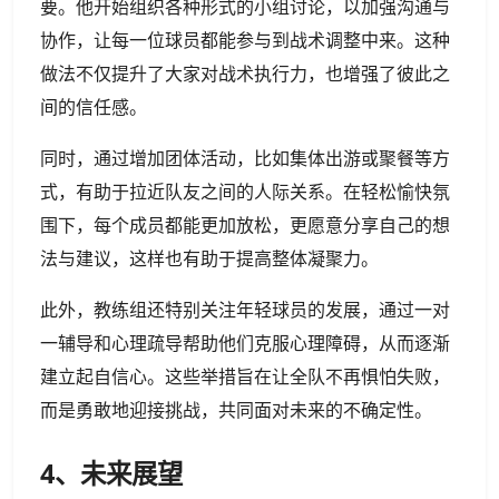
要。他开始组织各种形式的小组讨论，以加强沟通与
协作，让每一位球员都能参与到战术调整中来。这种
做法不仅提升了大家对战术执行力，也增强了彼此之
间的信任感。
同时，通过增加团体活动，比如集体出游或聚餐等方
式，有助于拉近队友之间的人际关系。在轻松愉快氛
围下，每个成员都能更加放松，更愿意分享自己的想
法与建议，这样也有助于提高整体凝聚力。
此外，教练组还特别关注年轻球员的发展，通过一对
一辅导和心理疏导帮助他们克服心理障碍，从而逐渐
建立起自信心。这些举措旨在让全队不再惧怕失败，
而是勇敢地迎接挑战，共同面对未来的不确定性。
4、未来展望