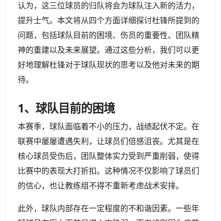
认为，这三位球员的归队将会为球队注入新的活力，
提升士气。本文将从四个方面详细探讨杜锋所提到的
问题，包括球队目前的困境、伤员的重要性、团队精
神的重建以及未来展望。通过这些分析，我们可以更
好地理解杜锋对于球队现状的思考以及他对未来的期
待。
1、球队目前的困境
本赛季，球队面临着不小的压力，战绩起伏不定。在
联赛中屡屡遭遇失利，让球员们倍感沮丧。尤其是在
核心球员受伤后，团队整体实力受到严重削弱，使得
比赛中的表现大打折扣。这种情况不仅影响了球员们
的信心，也让教练组不得不重新考虑战术安排。
此外，球队内部存在一定程度的不和谐因素。一些年