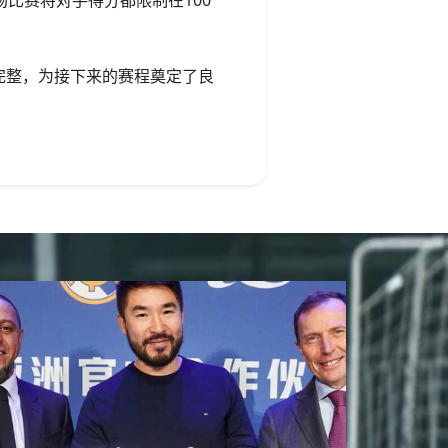
比赛将对手得分都限制在100
完整，为接下来的赛程奠定了良