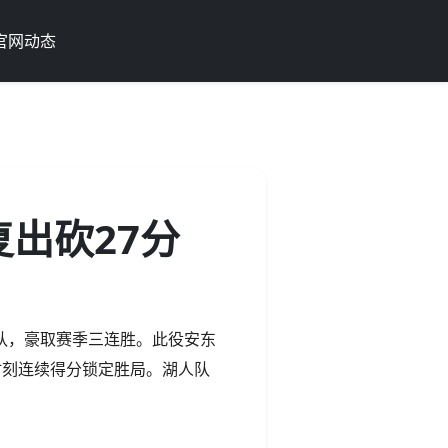
官网动态
出砍27分
箭队，豪取赛季三连胜。此役安东
键时刻连续得分锁定胜局。湖人队