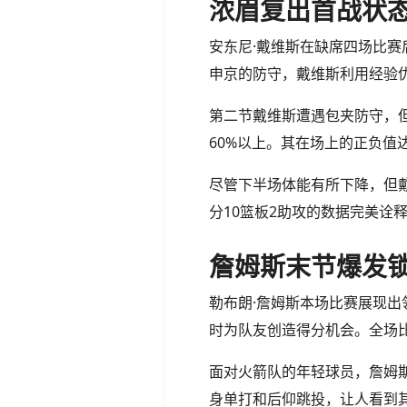
浓眉复出首战状
安东尼·戴维斯在缺席四场比
申京的防守，戴维斯利用经验优
第二节戴维斯遭遇包夹防守，
60%以上。其在场上的正负值
尽管下半场体能有所下降，但
分10篮板2助攻的数据完美诠
詹姆斯末节爆发
勒布朗·詹姆斯本场比赛展现出
时为队友创造得分机会。全场
面对火箭队的年轻球员，詹姆
身单打和后仰跳投，让人看到