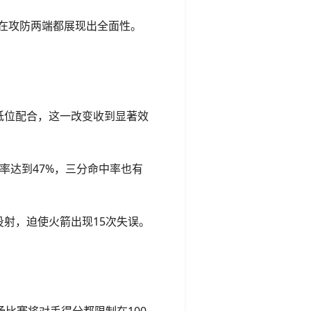
，在攻防两端都展现出全面性。
低位配合，这一改变收到显著效
率达到47%，三分命中率也有
射，迫使火箭出现15次失误。