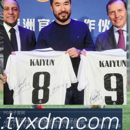
PG电子官网
《PG电子官网》是亚洲最大线上运营平台-chuckerreibach.com-
App下载
关于我们
隐私政策
合作条款
网站地图
(APP下载|手机|全站|网页|登录入口|注册|最新版|游戏|平台)等