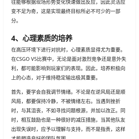
往能够根据现场形势变化快速做出反应，因此灵活应
变不足为奇，这是实现最终目标所必不可少的一部
分。
4、心理素质的培养
在高压环境下进行对抗时，心理素质显得尤为重要。
在CSGO V5比赛中，无论是面对激烈竞争还是意外失
利，都可能影响到玩家们的表现。因此，培养积极向
上的心态，对于维持稳定输出极其重要。
首先，要学会自我调节情绪。不论是在逆风局还是顺
风局，都要保持冷静，不被情绪左右。当遇到挫折
时，与其沮丧，不如寻找问题根源，并加以改正。同
时，相互鼓励也是一种很好的减压措施，当其他队友
出现失误时，应予以理解与支持，而不是指责，这样
才能塑造良好的团队氛围。