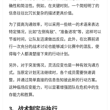
确性和简洁性。例如，在关键时刻，一个简短明了的
信息往往比冗长复杂的描述更具价值。
为了提高沟通效率，可以采用一些统一的术语来表达
特定情况，比如“左侧有敌”、“准备进攻”等，这样可以
节省时间，让队友迅速做出反应。此外，在比赛前进
行一次充分的战术讨论也能够减少比赛中的混乱，使
得每个人都清楚接下来的行动计划。
另外，对于突发情况，灵活应变也是一种有效沟通方
式。当原定计划无法继续时，各个成员需要快速调
整，并通过简单直接的信息告知彼此新的行动方案。
这种临场应变能力，可以显著增强团队在危机中的生
存能力和胜算。
3、战术制定与执行