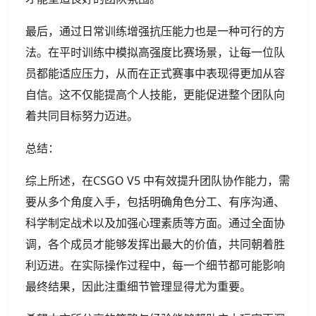
最后，通过日常训练增强抗压能力也是一种可行的方
法。在平时训练中模拟高强度比赛场景，让每一位队
员都能适应压力，从而在正式赛事中表现得更加从容
自信。这不仅能提高个人技能，更能促进整个团队向
着共同目标努力迈进。
总结：
综上所述，在CSGO V5 中有效提升团队协作能力，需
要从多个角度入手，包括明确角色分工、有序沟通、
科学制定战术以及加强心理素质等方面。通过全面协
调，各个成员才能够发挥出最大的价值，共同朝着胜
利迈进。在实际操作过程中，每一个细节都可能影响
最终结果，因此注重细节管理显得尤为重要。