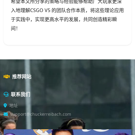
希望本文所分享的策略与经验能够帮助广大玩家更深
入地理解CSGO V5 的团队合作本质，将这些理论应用
于实践中，实现更高水平的发展，共同创造精彩瞬
间！
推荐网站
联系我们
地址
support@chuckerreibach.com