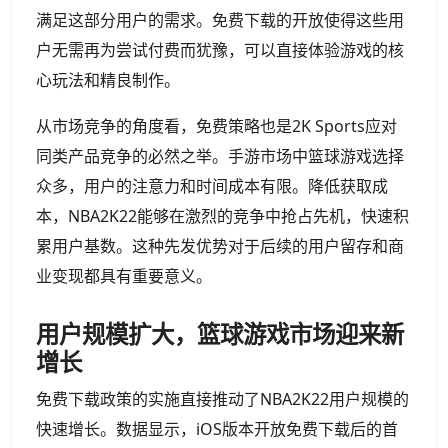
满足这部分用户的需求。免费下载的开放使得这些用
户无需再为尝试付费而犹豫，可以直接体验游戏的核
心玩法和精良制作。
从市场竞争的角度看，免费策略也是2K Sports应对
同类产品竞争的必然之举。手游市场中篮球游戏选择
众多，用户的注意力和时间成本有限。降低获取成
本，NBA2K22能够在激烈的竞争中抢占先机，快速积
累用户基数。这种先发优势对于后续的用户留存和商
业变现都具有重要意义。
用户规模扩大，篮球游戏市场迎来新
增长
免费下载政策的实施直接推动了NBA2K22用户规模的
快速增长。数据显示，iOS版本开放免费下载后的首