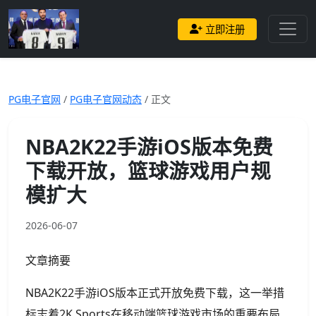
立即注册
PG电子官网
/
PG电子官网动态
/ 正文
NBA2K22手游iOS版本免费
下载开放，篮球游戏用户规
模扩大
2026-06-07
文章摘要
NBA2K22手游iOS版本正式开放免费下载，这一举措
标志着2K Sports在移动端篮球游戏市场的重要布局