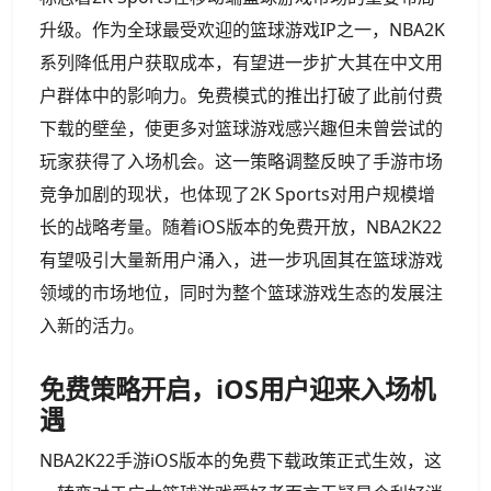
升级。作为全球最受欢迎的篮球游戏IP之一，NBA2K
系列降低用户获取成本，有望进一步扩大其在中文用
户群体中的影响力。免费模式的推出打破了此前付费
下载的壁垒，使更多对篮球游戏感兴趣但未曾尝试的
玩家获得了入场机会。这一策略调整反映了手游市场
竞争加剧的现状，也体现了2K Sports对用户规模增
长的战略考量。随着iOS版本的免费开放，NBA2K22
有望吸引大量新用户涌入，进一步巩固其在篮球游戏
领域的市场地位，同时为整个篮球游戏生态的发展注
入新的活力。
免费策略开启，iOS用户迎来入场机
遇
NBA2K22手游iOS版本的免费下载政策正式生效，这