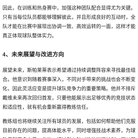
因此，在训练和热身赛中，加强这种团队配合显得尤为关键。
只有当每位队员都能够理解彼此，并且形成良好的互动时，全
队才能在比赛中展现出协调一致、高效运转的一面，这样才能
真正体现球队整体实力。
4、未来展望与改进方向
展望未来，斯帕莱蒂表示希望通过持续调整阵容来寻找最佳组
合。他意识到随着赛事深入，不同对手带来的挑战也会不断变
化，因此灵活应变是提升球队竞争力的重要策略。他并不排斥
戴维未来再次回归首发，只要他能展示出足够优秀的竞技状态
和适应性，就有机会重新赢得教练信任。
教练组也将继续关注所有球员的发展，包括如何帮助他们克服
目前存在的问题，提高体能水平，同时增强技战术素养，为球