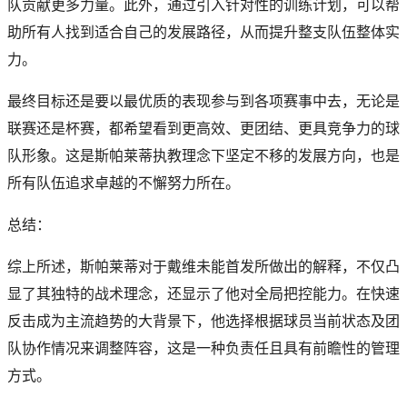
队贡献更多力量。此外，通过引入针对性的训练计划，可以帮
助所有人找到适合自己的发展路径，从而提升整支队伍整体实
力。
最终目标还是要以最优质的表现参与到各项赛事中去，无论是
联赛还是杯赛，都希望看到更高效、更团结、更具竞争力的球
队形象。这是斯帕莱蒂执教理念下坚定不移的发展方向，也是
所有队伍追求卓越的不懈努力所在。
总结：
综上所述，斯帕莱蒂对于戴维未能首发所做出的解释，不仅凸
显了其独特的战术理念，还显示了他对全局把控能力。在快速
反击成为主流趋势的大背景下，他选择根据球员当前状态及团
队协作情况来调整阵容，这是一种负责任且具有前瞻性的管理
方式。