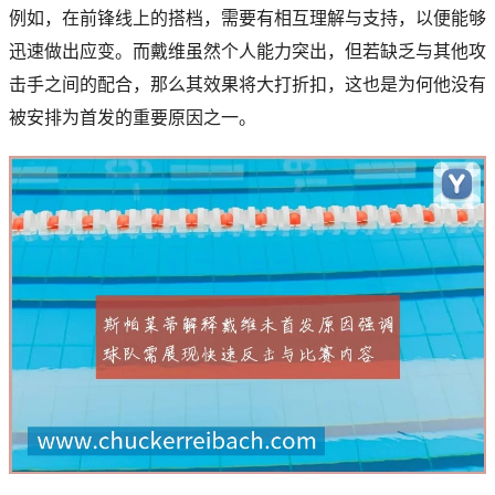
例如，在前锋线上的搭档，需要有相互理解与支持，以便能够
迅速做出应变。而戴维虽然个人能力突出，但若缺乏与其他攻
击手之间的配合，那么其效果将大打折扣，这也是为何他没有
被安排为首发的重要原因之一。