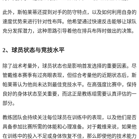
此外，斯帕莱蒂还提到对手的防守特点，以及如何利用自身的
速度优势来进行针对性布阵。他希望通过快速反击能够让球队
充分发挥潜力，这种思路引导着他在排兵布阵时做出的决策。
2、球员状态与竞技水平
除了战术考量外，球员状态也是影响首发选择的重要因素。尽
管戴维本赛季有过亮眼表现，但综合考量他的近期状态后，斯
帕莱蒂认为他尚未达到最佳竞技水平。在高强度比赛中，保持
良好的身体状态至关重要，而这正是教练组需要认真评估的一
部分。
教练团队会持续关注每位球员在训练中的表现，以及他们是否
具备参加比赛所需的体能和心理准备。对于戴维来说，如果他
在训练中的投入不足或身体恢复不佳，那么即使他的技术能力