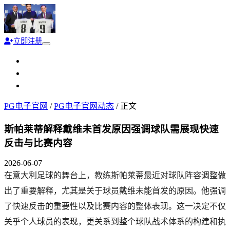
立即注册
下载App
公司简介
PG电子官网动态
PG电子官网
/
PG电子官网动态
/ 正文
斯帕莱蒂解释戴维未首发原因强调球队需展现快速
反击与比赛内容
2026-06-07
在意大利足球的舞台上，教练斯帕莱蒂最近对球队阵容调整做
出了重要解释，尤其是关于球员戴维未能首发的原因。他强调
了快速反击的重要性以及比赛内容的整体表现。这一决定不仅
关乎个人球员的表现，更关系到整个球队战术体系的构建和执