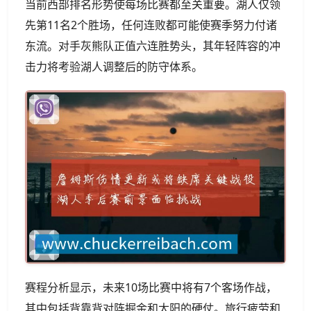
当前西部排名形势使每场比赛都至关重要。湖人仅领
先第11名2个胜场，任何连败都可能使赛季努力付诸
东流。对手灰熊队正值六连胜势头，其年轻阵容的冲
击力将考验湖人调整后的防守体系。
赛程分析显示，未来10场比赛中将有7个客场作战，
其中包括背靠背对阵掘金和太阳的硬仗。旅行疲劳和