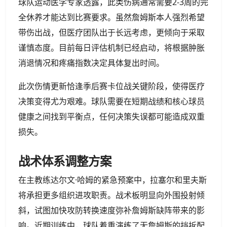
球队运动医学专家透露，此类伤病通常需要2-3周的完
全休养才能达到比赛要求。虽然詹姆斯本人强烈希望
带伤出战，但医疗团队出于长远考虑，更倾向于采取
谨慎态度。目前每日评估机制已经启动，将根据肿胀
消退情况和疼痛指数决定具体复出时间。
此次伤情更新恰逢季后赛卡位战关键阶段，使得医疗
决策变得尤为艰难。球队需要在短期战绩和核心球员
健康之间找到平衡点，任何决策失误都可能造成双重
损失。
战术体系调整方案
在主教练达尔文·哈姆的紧急预案中，拉塞尔和里夫斯
将承担更多组织进攻职责。战术板明显向外围投射倾
斜，试图加快攻防转换速度弥补詹姆斯缺阵带来的影
响。近期训练中，球队着重演练了无詹姆斯的挡拆配